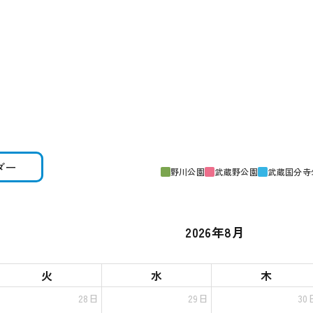
ダー
野川公園
武蔵野公園
武蔵国分寺
2026年8月
火
水
木
28日
29日
30