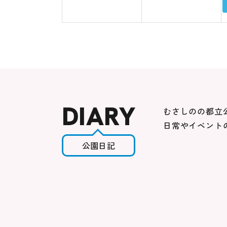
DIARY
むさしのの都立公園の
日常やイベント
公園日記