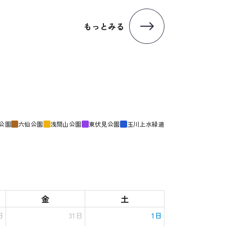
もっとみる
公園
六仙公園
浅間山公園
東伏見公園
玉川上水緑道
金
土
日
31日
1日