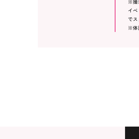
※撮
イベ
でス
※体