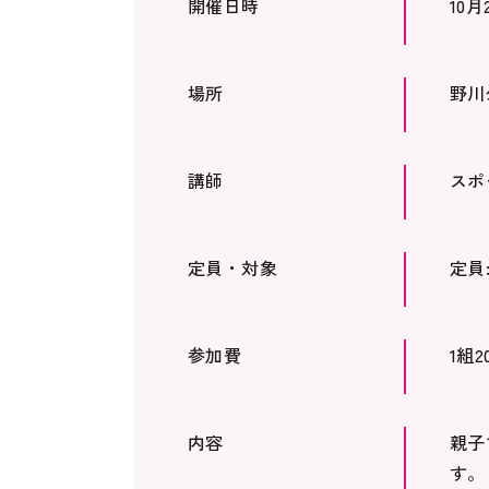
開催日時
10月
場所
野
講師
スポ
定員・対象
定員
参加費
1組
内容
親子
す。